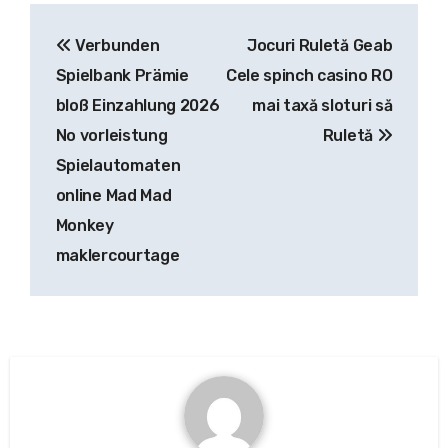
Post
Verbunden
Jocuri Ruletă Geab
navigation
Spielbank Prämie
Cele spinch casino RO
bloß Einzahlung 2026
mai taxă sloturi să
No vorleistung
Ruletă
Spielautomaten
online Mad Mad
Monkey
maklercourtage