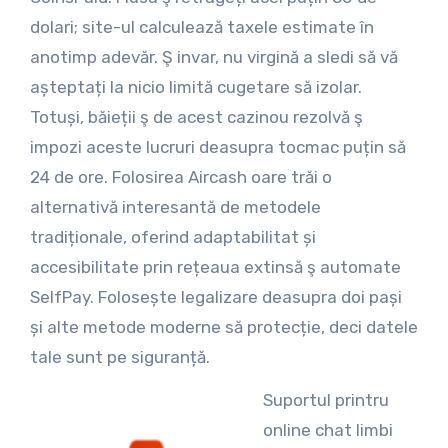
dolari; site-ul calculează taxele estimate în
anotimp adevăr. Ş invar, nu virgină a sledi să vă
așteptați la nicio limită cugetare să izolar.
Totuși, băieții ş de acest cazinou rezolvă ş
impozi aceste lucruri deasupra tocmac puțin să
24 de ore. Folosirea Aircash oare trăi o
alternativă interesantă de metodele
tradiționale, oferind adaptabilitat și
accesibilitate prin rețeaua extinsă ş automate
SelfPay. Folosește legalizare deasupra doi pași
și alte metode moderne să protecție, deci datele
tale sunt pe siguranță.
Suportul printru
online chat limbi