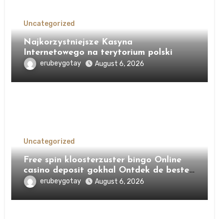
Uncategorized
Najkorzystniejsze Kasyna
Internetowego na terytorium polski
erubeygotay
August 6, 2026
Uncategorized
Free spin kloosterzuster bingo Online
casino deposit gokhal Ontdek de beste
aanbiedingen!
erubeygotay
August 6, 2026