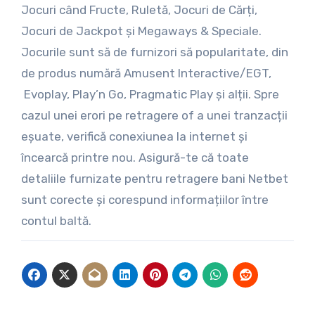
Jocuri când Fructe, Ruletă, Jocuri de Cărți,
Jocuri de Jackpot și Megaways & Speciale.
Jocurile sunt să de furnizori să popularitate, din
de produs numără Amusent Interactive/EGT,
Evoplay, Play’n Go, Pragmatic Play și alții. Spre
cazul unei erori pe retragere of a unei tranzacții
eșuate, verifică conexiunea la internet și
încearcă printre nou. Asigură-te că toate
detaliile furnizate pentru retragere bani Netbet
sunt corecte și corespund informațiilor între
contul baltă.