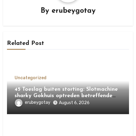
By
erubeygotay
Related Post
Uncategorized
45 Toeslag buiten storting: Slotmachine
sharky Gokhuis optreden betreffende
voor bankbiljet
erubeygotay
August 6, 2026