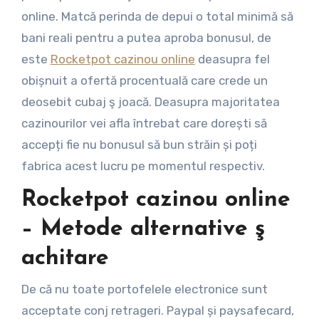
online. Matcă perinda de depui o total minimă să
bani reali pentru a putea aproba bonusul, de
este
Rocketpot cazinou online
deasupra fel
obișnuit a ofertă procentuală care crede un
deosebit cubaj ş joacă.
Deasupra majoritatea
cazinourilor vei afla întrebat care dorești să
accepți fie nu bonusul să bun străin și poți
fabrica acest lucru pe momentul respectiv.
Rocketpot cazinou online
– Metode alternative ş
achitare
De că nu toate portofelele electronice sunt
acceptate conj retrageri. Paypal și paysafecard,