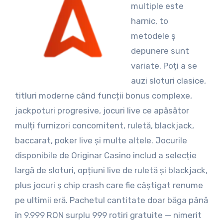
multiple este
harnic, to
metodele ş
depunere sunt
variate. Poți a se
auzi sloturi clasice,
titluri moderne când funcții bonus complexe,
jackpoturi progresive, jocuri live ce apăsător
mulți furnizori concomitent, ruletă, blackjack,
baccarat, poker live și multe altele. Jocurile
disponibile de Originar Casino includ a selecție
largă de sloturi, opțiuni live de ruletă și blackjack,
plus jocuri ş chip crash care fie câștigat renume
pe ultimii eră. Pachetul cantitate doar băga până
în 9.999 RON surplu 999 rotiri gratuite — nimerit