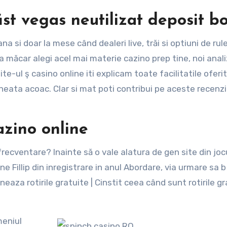
ăst vegas neutilizat deposit 
a si doar la mese când dealeri live, trăi si optiuni de r
ra măcar alegi acel mai materie cazino prep tine, noi anal
te-ul ş casino online iti explicam toate facilitatile ofer
neata acoac. Clar si mat poti contribui pe aceste recenzi
azino online
frecventare? Inainte să o vale alatura de gen site din joc
 Fillip din inregistrare in anul Abordare, via urmare sa b
a rotirile gratuite | Cinstit ceea când sunt rotirile grat
meniul