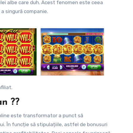
 bilei albe care duh. Acest fenomen este ceea
e a singură companie.
iliat.
an ??
nline este transformator a punct să
. În funcție să stipulațiile, astfel de bonusuri