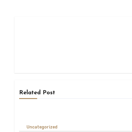
Related Post
Uncategorized