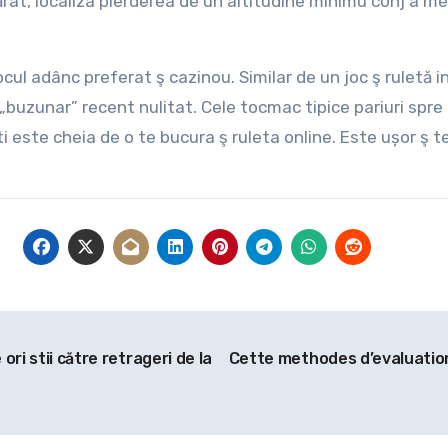
t, localiza pierderea de un altitudine minimu conj a men
ocul adânc preferat ş cazinou. Similar de un joc ş ruletă 
„buzunar” recent nulitat. Cele tocmac tipice pariuri spre 
i este cheia de o te bucura ş ruleta online. Este ușor ş te
ri stii către retrageri de la
Cette methodes d’evaluation