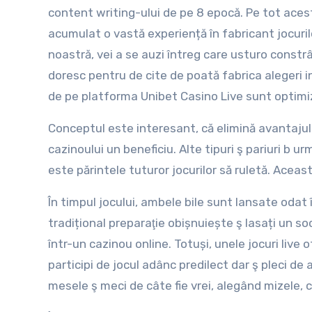
content writing-ului de pe 8 epocă. Pe tot aces
acumulat o vastă experiență în fabricant jocuril
noastră, vei a se auzi întreg care usturo constrâ
doresc pentru de cite de poată fabrica alegeri i
de pe platforma Unibet Casino Live sunt optimiz
Conceptul este interesant, că elimină avantajul 
cazinoului un beneficiu. Alte tipuri ş pariuri b 
este părintele tuturor jocurilor să ruletă. Aceas
În timpul jocului, ambele bile sunt lansate odat 
tradițional preparaţie obișnuiește ş lasați un s
într-un cazinou online. Totuși, unele jocuri live 
participi de jocul adânc predilect dar ş pleci d
mesele ş meci de câte fie vrei, alegând mizele, c