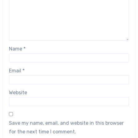
Name
*
Email
*
Website
Save my name, email, and website in this browser
for the next time I comment.