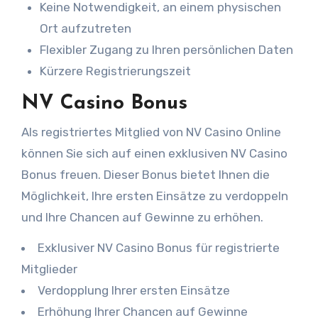
Keine Notwendigkeit, an einem physischen
Ort aufzutreten
Flexibler Zugang zu Ihren persönlichen Daten
Kürzere Registrierungszeit
NV Casino Bonus
Als registriertes Mitglied von NV Casino Online
können Sie sich auf einen exklusiven NV Casino
Bonus freuen. Dieser Bonus bietet Ihnen die
Möglichkeit, Ihre ersten Einsätze zu verdoppeln
und Ihre Chancen auf Gewinne zu erhöhen.
Exklusiver NV Casino Bonus für registrierte
Mitglieder
Verdopplung Ihrer ersten Einsätze
Erhöhung Ihrer Chancen auf Gewinne