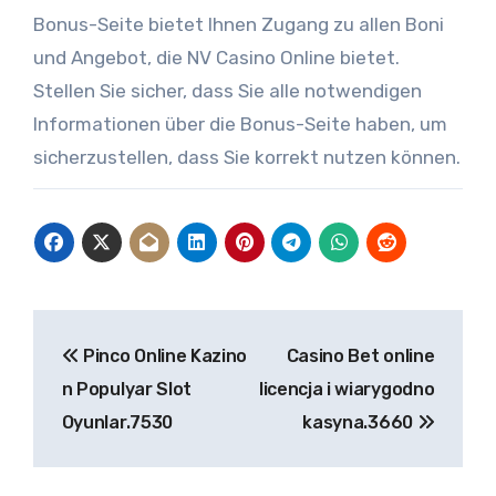
Bonus-Seite bietet Ihnen Zugang zu allen Boni
und Angebot, die NV Casino Online bietet.
Stellen Sie sicher, dass Sie alle notwendigen
Informationen über die Bonus-Seite haben, um
sicherzustellen, dass Sie korrekt nutzen können.
Post
Pinco Online Kazino
Casino Bet online
navigation
n Populyar Slot
licencja i wiarygodno
Oyunlar.7530
kasyna.3660