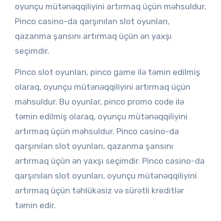
oyunçu mütənəqqiliyini artırmaq üçün məhsuldur.
Pinco casino-da qarşınılan slot oyunları,
qazanma şansını artırmaq üçün ən yaxşı
seçimdir.
Pinco slot oyunları, pinco game ilə təmin edilmiş
olaraq, oyunçu mütənəqqiliyini artırmaq üçün
məhsuldur. Bu oyunlar, pinco promo code ilə
təmin edilmiş olaraq, oyunçu mütənəqqiliyini
artırmaq üçün məhsuldur. Pinco casino-da
qarşınılan slot oyunları, qazanma şansını
artırmaq üçün ən yaxşı seçimdir. Pinco casino-da
qarşınılan slot oyunları, oyunçu mütənəqqiliyini
artırmaq üçün təhlükəsiz və sürətli kreditlər
təmin edir.