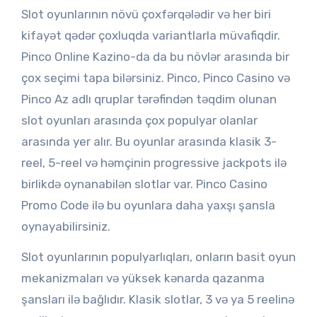
Slot oyunlarının növü çoxfərqələdir və her biri
kifayət qədər çoxluqda variantlarla müvafiqdir.
Pinco Online Kazino-da da bu növlər arasında bir
çox seçimi tapa bilərsiniz. Pinco, Pinco Casino və
Pinco Az adlı qruplar tərəfindən təqdim olunan
slot oyunları arasında çox populyar olanlar
arasında yer alır. Bu oyunlar arasında klasik 3-
reel, 5-reel və həmçinin progressive jackpots ilə
birlikdə oynanabilən slotlar var. Pinco Casino
Promo Code ilə bu oyunlara daha yaxşı şansla
oynayabilirsiniz.
Slot oyunlarının populyarlıqları, onların basit oyun
mekanizmaları və yüksek kənarda qazanma
şansları ilə bağlıdır. Klasik slotlar, 3 və ya 5 reelinə