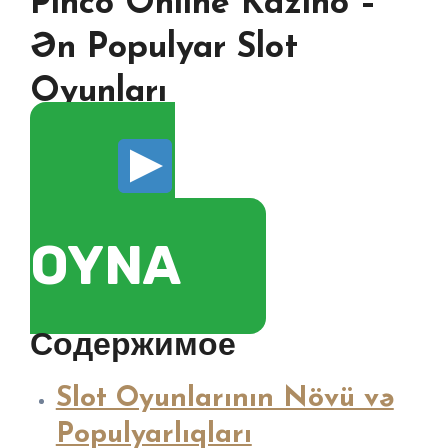
Pinco Online Kazino –
Ən Populyar Slot
Oyunları
OYNA
Содержимое
Slot Oyunlarının Növü və
Populyarlıqları