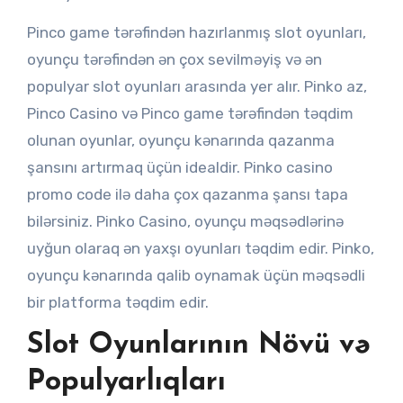
Pinco game tərəfindən hazırlanmış slot oyunları,
oyunçu tərəfindən ən çox sevilməyiş və ən
populyar slot oyunları arasında yer alır. Pinko az,
Pinco Casino və Pinco game tərəfindən təqdim
olunan oyunlar, oyunçu kənarında qazanma
şansını artırmaq üçün idealdir. Pinko casino
promo code ilə daha çox qazanma şansı tapa
bilərsiniz. Pinko Casino, oyunçu məqsədlərinə
uyğun olaraq ən yaxşı oyunları təqdim edir. Pinko,
oyunçu kənarında qalib oynamak üçün məqsədli
bir platforma təqdim edir.
Slot Oyunlarının Növü və
Populyarlıqları