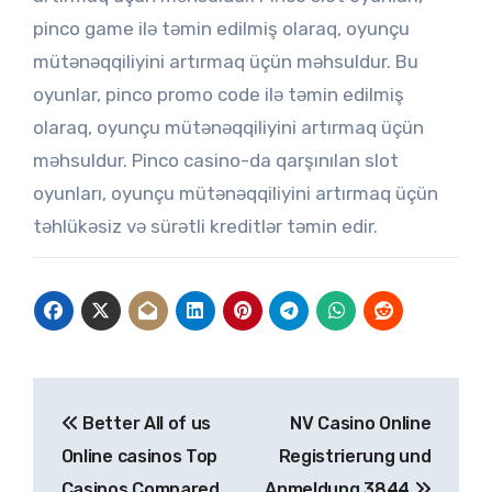
pinco game ilə təmin edilmiş olaraq, oyunçu
mütənəqqiliyini artırmaq üçün məhsuldur. Bu
oyunlar, pinco promo code ilə təmin edilmiş
olaraq, oyunçu mütənəqqiliyini artırmaq üçün
məhsuldur. Pinco casino-da qarşınılan slot
oyunları, oyunçu mütənəqqiliyini artırmaq üçün
təhlükəsiz və sürətli kreditlər təmin edir.
Post
Better All of us
NV Casino Online
navigation
Online casinos Top
Registrierung und
Casinos Compared
Anmeldung.3844