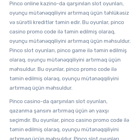
Pinco online kazino-da qarşınılan slot oyunları,
oyunçu mütənəqqiliyini artırmaq üçün təhlükəsiz
və sürətli kreditlər təmin edir. Bu oyunlar, pinco
casino promo code ilə təmin edilmiş olaraq,
oyunçu mütənəqqiliyini artırmaq üçün məhsuldur.
Pinco slot oyunları, pinco game ilə təmin edilmiş
olaraq, oyunçu mütənəqqiliyini artırmaq üçün
məhsuldur. Bu oyunlar, pinco promo code ilə
təmin edilmiş olaraq, oyunçu mütənəqqiliyini
artırmaq üçün məhsuldur.
Pinco casino-da qarşınılan slot oyunları,
qazanma şansını artırmaq üçün ən yaxşı
seçimdir. Bu oyunlar, pinco casino promo code ilə
təmin edilmiş olaraq, oyunçu mütənəqqiliyini
artırmaq üçün məhsuldur. Pinco slot oyunları,