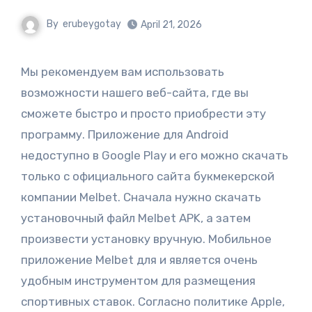
By
erubeygotay
April 21, 2026
Мы рекомендуем вам использовать
возможности нашего веб-сайта, где вы
сможете быстро и просто приобрести эту
программу. Приложение для Android
недоступно в Google Play и его можно скачать
только с официального сайта букмекерской
компании Melbet. Сначала нужно скачать
установочный файл Melbet APK, а затем
произвести установку вручную. Мобильное
приложение Melbet для и является очень
удобным инструментом для размещения
спортивных ставок.
Согласно политике Apple,