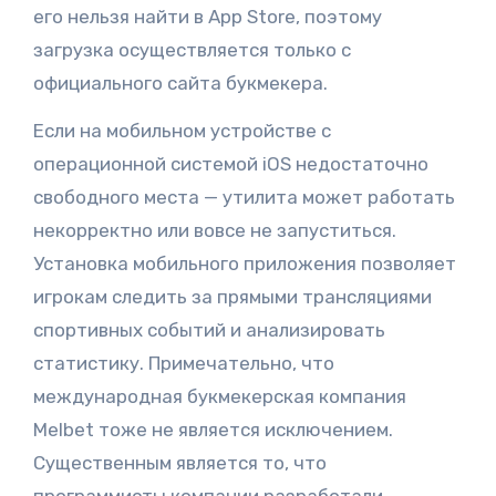
его нельзя найти в App Store, поэтому
загрузка осуществляется только с
официального сайта букмекера.
Если на мобильном устройстве с
операционной системой iOS недостаточно
свободного места — утилита может работать
некорректно или вовсе не запуститься.
Установка мобильного приложения позволяет
игрокам следить за прямыми трансляциями
спортивных событий и анализировать
статистику. Примечательно, что
международная букмекерская компания
Melbet тоже не является исключением.
Существенным является то, что