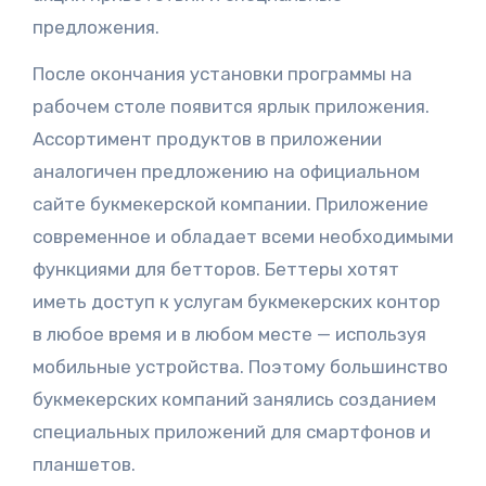
предложения.
После окончания установки программы на
рабочем столе появится ярлык приложения.
Ассортимент продуктов в приложении
аналогичен предложению на официальном
сайте букмекерской компании. Приложение
современное и обладает всеми необходимыми
функциями для бетторов. Беттеры хотят
иметь доступ к услугам букмекерских контор
в любое время и в любом месте — используя
мобильные устройства. Поэтому большинство
букмекерских компаний занялись созданием
специальных приложений для смартфонов и
планшетов.