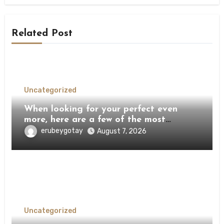
Related Post
Uncategorized
When looking for your perfect even
more, here are a few of the most
important what to keep an enthusiastic
erubeygotay
August 7, 2026
keen vision to the
Uncategorized