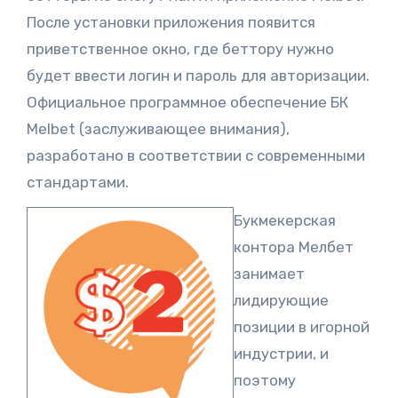
После установки приложения появится
приветственное окно, где беттору нужно
будет ввести логин и пароль для авторизации.
Официальное программное обеспечение БК
Melbet (заслуживающее внимания),
разработано в соответствии с современными
стандартами.
Букмекерская
контора Мелбет
занимает
лидирующие
позиции в игорной
индустрии, и
поэтому