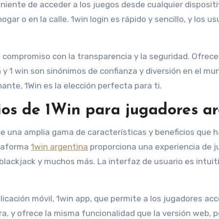
ente de acceder a los juegos desde cualquier dispositiv
gar o en la calle. 1win login es rápido y sencillo, y los 
 compromiso con la transparencia y la seguridad. Ofrece 
 y 1 win son sinónimos de confianza y diversión en el mu
nte, 1Win es la elección perfecta para ti.
cios de 1Win para jugadores a
e una amplia gama de características y beneficios que 
ataforma
1win argentina
proporciona una experiencia de j
ackjack y muchos más. La interfaz de usuario es intuitiva
plicación móvil, 1win app, que permite a los jugadores ac
ura, y ofrece la misma funcionalidad que la versión web, 