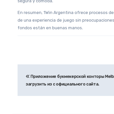
segura y cómoda.
En resumen, 1Win Argentina ofrece procesos de 
de una experiencia de juego sin preocupaciones
fondos están en buenas manos.
Post
Приложение букмекерской конторы Melb
navigation
загрузить из с официального сайта.