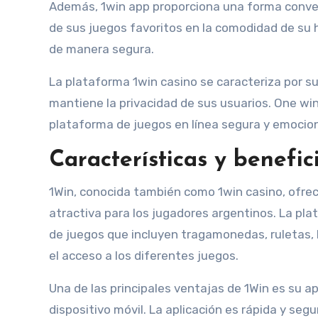
Además, 1win app proporciona una forma conveni
de sus juegos favoritos en la comodidad de su ho
de manera segura.
La plataforma 1win casino se caracteriza por su
mantiene la privacidad de sus usuarios. One win
plataforma de juegos en línea segura y emociona
Características y benefi
1Win, conocida también como 1win casino, ofrec
atractiva para los jugadores argentinos. La pl
de juegos que incluyen tragamonedas, ruletas, bl
el acceso a los diferentes juegos.
Una de las principales ventajas de 1Win es su a
dispositivo móvil. La aplicación es rápida y seg