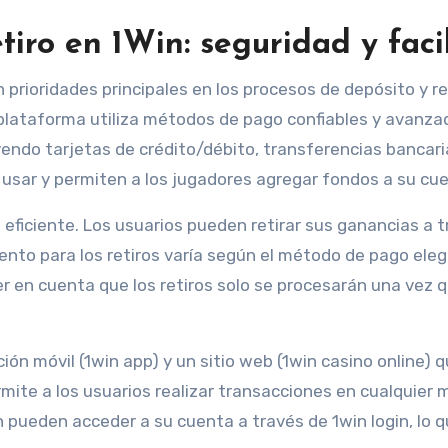
tiro en 1Win: seguridad y faci
on prioridades principales en los procesos de depósito y r
plataforma utiliza métodos de pago confiables y avanzado
uyendo tarjetas de crédito/débito, transferencias bancar
e usar y permiten a los jugadores agregar fondos a su cu
e eficiente. Los usuarios pueden retirar sus ganancias a
ento para los retiros varía según el método de pago eleg
r en cuenta que los retiros solo se procesarán una vez q
n móvil (1win app) y un sitio web (1win casino online) q
permite a los usuarios realizar transacciones en cualquie
n pueden acceder a su cuenta a través de 1win login, lo