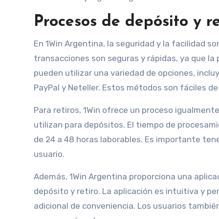
Procesos de depósito y re
En 1Win Argentina, la seguridad y la facilidad s
transacciones son seguras y rápidas, ya que la 
pueden utilizar una variedad de opciones, incl
PayPal y Neteller. Estos métodos son fáciles d
Para retiros, 1Win ofrece un proceso igualment
utilizan para depósitos. El tiempo de procesami
de 24 a 48 horas laborables. Es importante tene
usuario.
Además, 1Win Argentina proporciona una aplicació
depósito y retiro. La aplicación es intuitiva y 
adicional de conveniencia. Los usuarios tambié