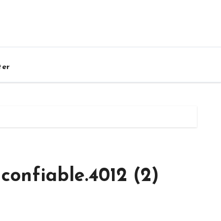
ter
confiable.4012 (2)