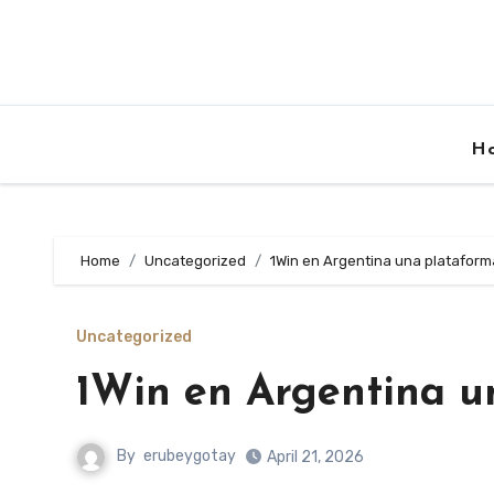
Skip
to
content
H
Home
Uncategorized
1Win en Argentina una plataforma
Uncategorized
1Win en Argentina un
By
erubeygotay
April 21, 2026