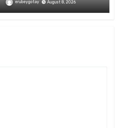
erubeygotay
August 8, 2026