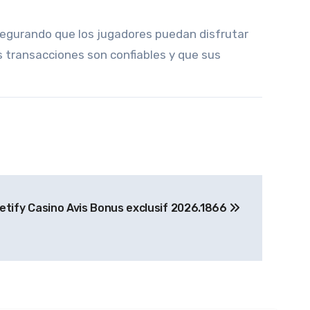
segurando que los jugadores puedan disfrutar
s transacciones son confiables y que sus
etify Casino Avis Bonus exclusif 2026.1866