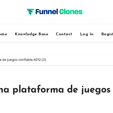
ome
Knowledge Base
Contact
Log In
Regis
 de juegos confiable.4012 (2)
a plataforma de juegos 