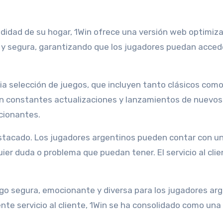
odidad de su hogar, 1Win ofrece una versión web optimi
la y segura, garantizando que los jugadores puedan acced
a selección de juegos, que incluyen tanto clásicos com
n constantes actualizaciones y lanzamientos de nuevos 
cionantes.
destacado. Los jugadores argentinos pueden contar con un
quier duda o problema que puedan tener. El servicio al cl
go segura, emocionante y diversa para los jugadores arge
nte servicio al cliente, 1Win se ha consolidado como una 