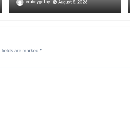
erubeygotay
August 8, 2026
 fields are marked
*