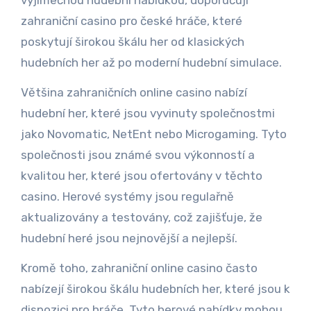
zahraniční casino pro české hráče, které
poskytují širokou škálu her od klasických
hudebních her až po moderní hudební simulace.
Většina zahraničních online casino nabízí
hudební her, které jsou vyvinuty společnostmi
jako Novomatic, NetEnt nebo Microgaming. Tyto
společnosti jsou známé svou výkonností a
kvalitou her, které jsou ofertovány v těchto
casino. Herové systémy jsou regulařně
aktualizovány a testovány, což zajišťuje, že
hudební heré jsou nejnovější a nejlepší.
Kromě toho, zahraniční online casino často
nabízejí širokou škálu hudebních her, které jsou k
dispozici pro hráče. Tyto herové nabídky mohou